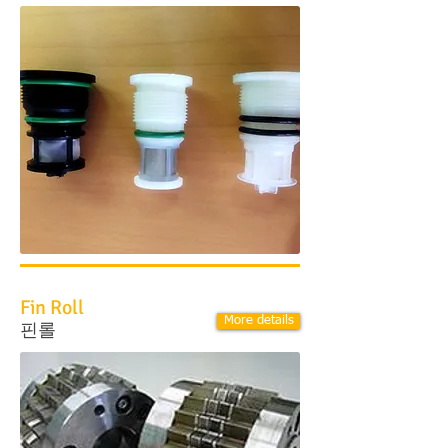
Fin Roll
More details
핀롤