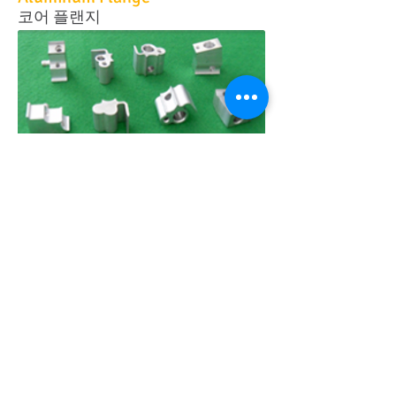
코어 플랜지
Video
/
동영상
Progressive die for radiator header
라디에터 헤더용 프로그레시브 금형