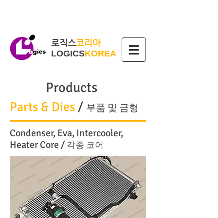
로직스
코리아
LOGICS
KOREA
Products
Parts & Dies
/
부품 및 금형
Condenser, Eva, Intercooler,
Heater Core /
각종 코어